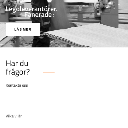
Legoleverantörer.
F
a
n
e
r
a
d
e
s
k
i
v
o
r
.
LÄS MER
Har du
frågor?
Kontakta oss
Vilka vi är